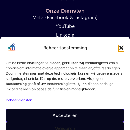
Onze Diensten
Meta (Facebook & Instagram)
YouTube
LinkedIn
TikTok
Beheer toestemming
Google Ads
Influencer Marketing
Om de beste ervaringen te bieden, gebruiken wij technologieën zoals
cookies om informatie over je apparaat op te slaan en/of te raadplegen.
Analytics & Rapportage
Door in te stemmen met deze technologieën kunnen wij gegevens zoals
Strategic Content Planning
surfgedrag of unieke ID's op deze site verwerken. Als je geen
toestemming geeft of uw toestemming intrekt, kan dit een nadelige
invloed hebben op bepaalde functies en mogelijkheden.
Kom In Contact
+31 6 57947102
Beheer diensten
contact@brandvertisers.com
Den Haag, Nederland
Accepteren
Weigeren