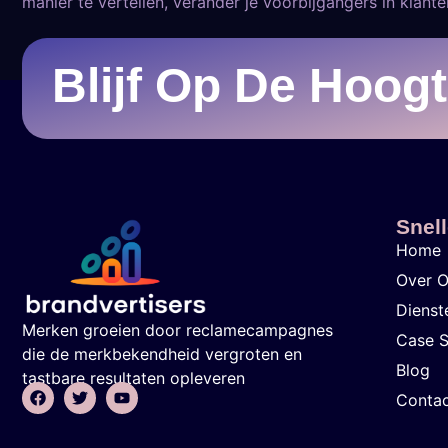
manier te vertellen, verander je voorbijgangers in klanten
Blijf Op De Hoog
Snell
Home
Over 
Dienst
Merken groeien door reclamecampagnes
Case S
die de merkbekendheid vergroten en
Blog
tastbare resultaten opleveren
Contac