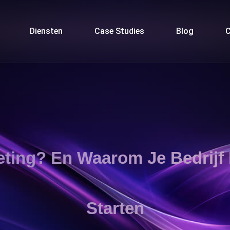
Diensten
Case Studies
Blog
C
eting? En Waarom Je Bedrijf
Starten